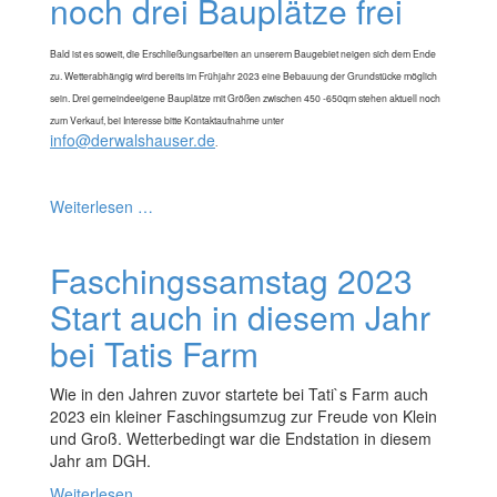
noch drei Bauplätze frei
Bald ist es soweit, die Erschließungsarbeiten an unserem Baugebiet neigen sich dem Ende
zu. Wetterabhängig wird bereits im Frühjahr 2023 eine Bebauung der Grundstücke möglich
sein. Drei gemeindeeigene Bauplätze mit Größen zwischen 450 -650qm stehen aktuell noch
zum Verkauf, bei Interesse bitte Kontaktaufnahme unter
info@derwalshauser.de
.
Weiterlesen …
Faschingssamstag 2023
Start auch in diesem Jahr
bei Tatis Farm
Wie in den Jahren zuvor startete bei Tati`s Farm auch
2023 ein kleiner Faschingsumzug zur Freude von Klein
und Groß. Wetterbedingt war die Endstation in diesem
Jahr am DGH.
Weiterlesen …