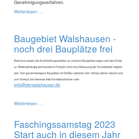
Genehmigungsverfahren.
Weiterlesen …
Baugebiet Walshausen -
noch drei Bauplätze frei
Bald ist es soweit, die Erschließungsarbeiten an unserem Baugebiet neigen sich dem Ende
zu. Wetterabhängig wird bereits im Frühjahr 2023 eine Bebauung der Grundstücke möglich
sein. Drei gemeindeeigene Bauplätze mit Größen zwischen 450 -650qm stehen aktuell noch
zum Verkauf, bei Interesse bitte Kontaktaufnahme unter
info@derwalshauser.de
.
Weiterlesen …
Faschingssamstag 2023
Start auch in diesem Jahr