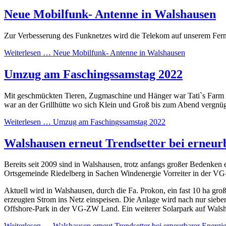
Neue Mobilfunk- Antenne in Walshausen
Zur Verbesserung des Funknetzes wird die Telekom auf unserem Fer
Weiterlesen …
Neue Mobilfunk- Antenne in Walshausen
Umzug am Faschingssamstag 2022
Mit geschmückten Tieren, Zugmaschine und Hänger war Tati`s Farm 
war an der Grillhütte wo sich Klein und Groß bis zum Abend vergnüg
Weiterlesen …
Umzug am Faschingssamstag 2022
Walshausen erneut Trendsetter bei erneu
Bereits seit 2009 sind in Walshausen, trotz anfangs großer Bedenke
Ortsgemeinde Riedelberg in Sachen Windenergie Vorreiter in der 
Aktuell wird in Walshausen, durch die Fa. Prokon, ein fast 10 ha gr
erzeugten Strom ins Netz einspeisen. Die Anlage wird nach nur siebe
Offshore-Park in der VG-ZW Land. Ein weiterer Solarpark auf Walsh
Weiterlesen …
Walshausen erneut Trendsetter bei erneurbarer Energ