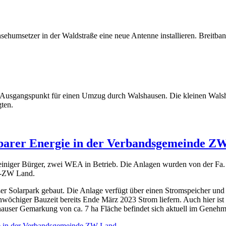
nsehumsetzer in der Waldstraße eine neue Antenne installieren. Bre
Ausgangspunkt für einen Umzug durch Walshausen. Die kleinen Walsha
ten.
rbarer Energie in der Verbandsgemeinde Z
n einiger Bürger, zwei WEA in Betrieb. Die Anlagen wurden von der F
VG-ZW Land.
oßer Solarpark gebaut. Die Anlage verfügt über einen Stromspeicher un
nwöchiger Bauzeit bereits Ende März 2023 Strom liefern. Auch hier ist
auser Gemarkung von ca. 7 ha Fläche befindet sich aktuell im Genehm
ie in der Verbandsgemeinde ZW-Land